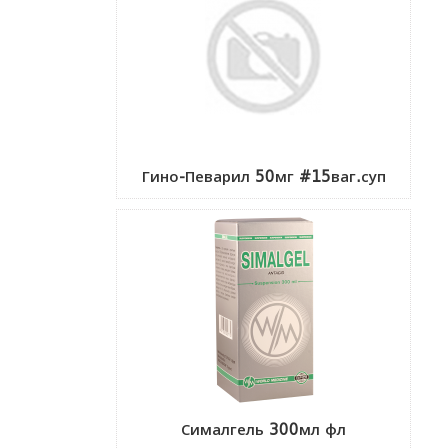
Гино-Певарил 50мг #15ваг.суп
Сималгель 300мл фл