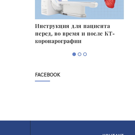
фалограмма)
Инструкция для пациента
Про
перед, во время и после КТ-
без
коронарографии
FACEBOOK