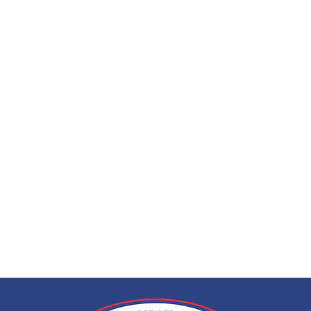
ЭЭГ (электроэнце
по вызову на дом