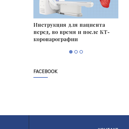
фалограмма)
Инструкция для пациента
Про
перед, во время и после КТ-
без
коронарографии
FACEBOOK