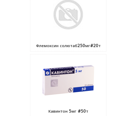
Флемоксин солютаб250мг#20т
Кавинтон 5мг #50т