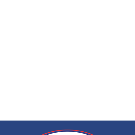
ЭЭГ (электроэнце
по вызову на дом