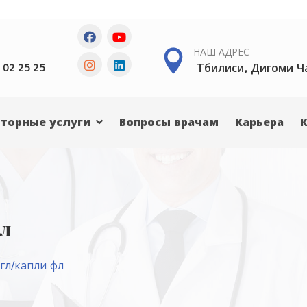
НАШ АДРЕС
Тбилиси, Дигоми Ч
 02 25 25
торные услуги
Вопросы врачам
Карьера
фл
гл/капли фл