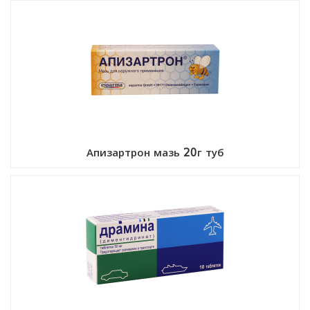
Апизартрон мазь 20г туб