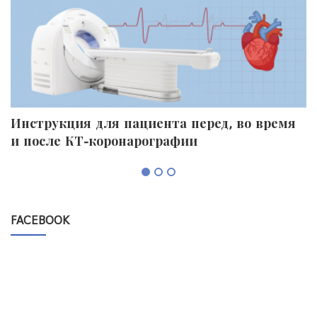
Инструкция для пациента перед, во время
П
и после КТ-коронарографии
к
FACEBOOK