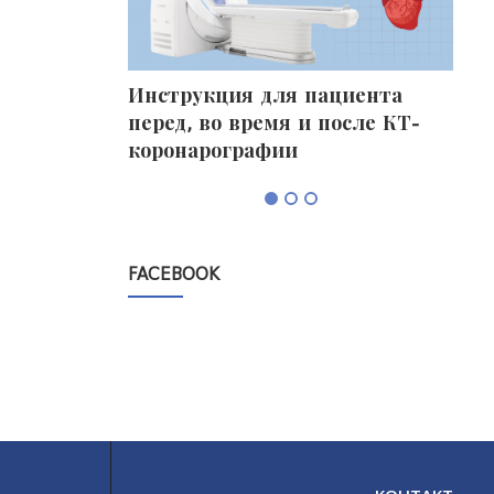
фалограмма)
Инструкция для пациента
Про
перед, во время и после КТ-
без
коронарографии
FACEBOOK