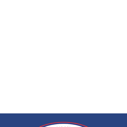
ЭЭГ (электроэнце
по вызову на дом