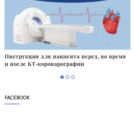
Инструкция для пациента перед, во время
П
и после КТ-коронарографии
к
FACEBOOK