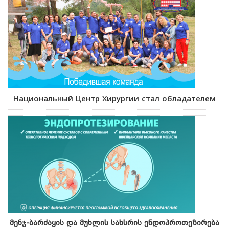
Национальный Центр Хирургии стал обладателем
მენჯ-ბარძაყის და მუხლის სახსრის ენდოპროთეზირება