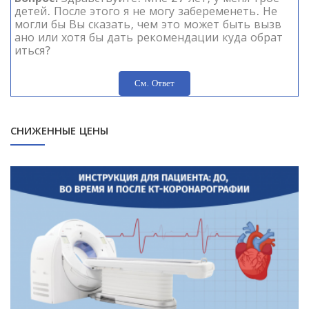
кончу лечение, надо ли продолжить лечение на
детей. После этого я не могу забеременеть. Не
значенное венерологом моего мужа? Не являет
могли бы Вы сказать, чем это может быть вызв
ся ли опасным для здоровья прием так много м
ано или хотя бы дать рекомендации куда обрат
едикаментов за такой короткий промежуток в
иться?
ремени? Если после того как я закончу лечение,
и у меня не будет никаких жалоб, все равно над
См. Ответ
о будет начать лечение назначенное венеролог
ом? Насколько я знаю, герпес вылечитьнельзя.
Спасибо заранее
СНИЖЕННЫЕ ЦЕНЫ