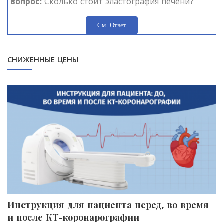
вопрос:
Сколько стоит эластография печени?
См. Ответ
СНИЖЕННЫЕ ЦЕНЫ
Инструкция для пациента перед, во время
П
и после КТ-коронарографии
к