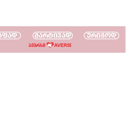
ЭЭГ (электроэнце
по вызову на дом