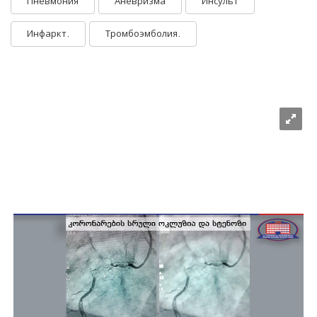
Пневмония
Аневризма
Инсульт
Инфаркт.
Тромбоэмболия.