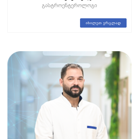
გასტროენტეროლოგი
იხილეთ ვრცლად