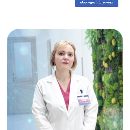
იხილეთ ვრცლად