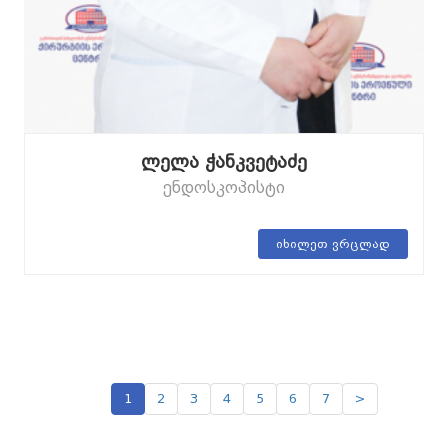
ლელა ჭანკვეტაძე
ენდოსკოპისტი
იხილეთ ვრცლად
1
2
3
4
5
6
7
>