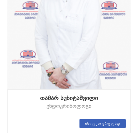
თამარ სუხიტაშვილი
ენდოკრინოლოგი
იხილეთ ვრცლად