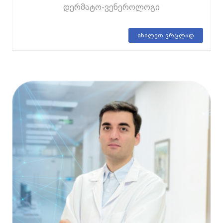
დერმატო-ვენეროლოგი
იხილეთ ვრცლად