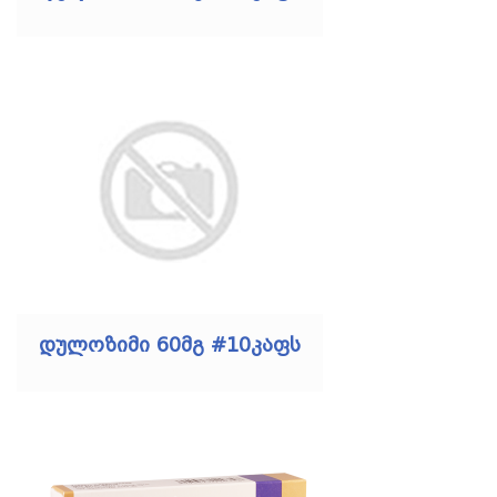
დულოზიმი 60მგ #10კაფს