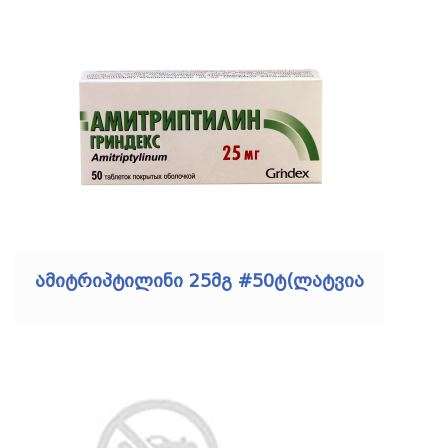
ამიტრიპტილინი 25მგ #50ტ(ლატვია