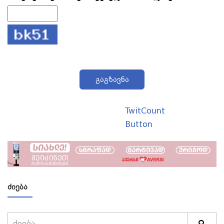
გაგზავნა
TwitCount
Button
ᲫᲘᲔᲑᲐ