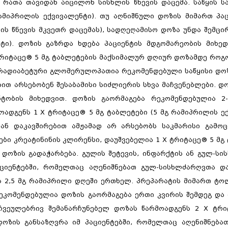
, რათა თავიდან აიცილონ სისხლის წნევის დაცემა. საწყის 
ამიპრილის ექვივალენტი). თუ აღნიშნული დოზის მიმართ პა
ს წნევის მკვეთრ დაცემას), სადღეღამისო დოზა უნდა შემცირ
ტი). დოზის გაზრდა ხდება პაციენტის მდგომარეობის მიხედ
 ტრიტაცე® 5 მგ ტაბლეტების მაქსიმალურ დღიურ დოზამდე რო
 არადიაბეტური გლომერულოპათია რეკომენდებული საწყისი დოზ
გასტროენტეროლო
ით არსებობენ შესაბამისი სიძლიერის სხვა მაჩვენებლები. დ
კონსულტაცია,
ტობის მიხედვით. დოზის გაორმაგება რეკომენდებულია 2-
ჰელიკობაქტერიის 
ადგენს 1 X ტრიტაცე® 5 მგ ტაბლეტები (5 მგ რამიპრილის ე
გასტროსკოპია
ნ დაკავშირებით ამჟამად არ არსებობს საკმარისი გამოც
ები კრეატინინის კლირენსი, დაუშვებელია 1 X ტრიტაცე® 5 მგ
 დოზის გადაჭარბება. გულის შეტევის, ინფარქტის ან გულ-ს
აციენტებში, რომელთაც აღენიშნებათ გულ-სისხლძარღვთა და
ს 2,5 მგ რამიპრილი დღეში ერთხელ. პრეპარატის მიმართ ტ
ეკომენდებულია დოზის გაორმაგება ერთი კვირის შემდეგ და
 ჩვეულებრივ შემანარჩუნებელ დოზას წარმოადგენს 2 X ტრი
დოზის განსაზღვრა იმ პაციენტებში, რომელთაც აღენიშნება