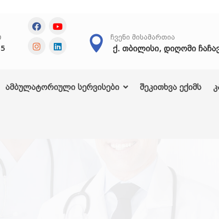
Თ
ᲩᲕᲔᲜᲘ ᲛᲘᲡᲐᲛᲐᲠᲗᲘᲐ
ქ. თბილისი, დიღომი ჩაჩა
25
ამბულატორიული სერვისები
შეკითხვა ექიმს
კ