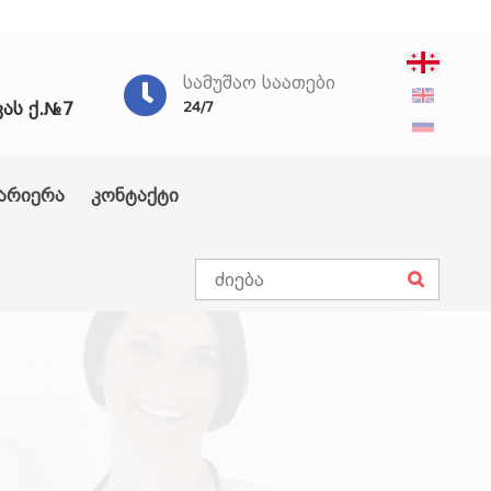
ᲡᲐᲛᲣᲨᲐᲝ ᲡᲐᲐᲗᲔᲑᲘ
ვას ქ.№7
24/7
არიერა
კონტაქტი