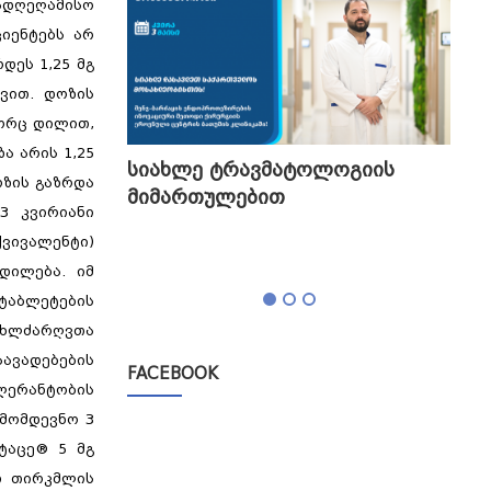
სადღეღამისო
ციენტებს არ
დეს 1,25 მგ
ვით. დოზის
გორც დილით,
ა არის 1,25
გის
სიახლე ტრავმატოლოგიის
თბი
ოზის გაზრდა
მიმართულებით
გა
3 კვირიანი
ტესტი,
ქვივალენტი)
დილება. იმ
 ტაბლეტების
ისხლძარღვთა
ავადებების
FACEBOOK
ოლერანტობის
 მომდევნო 3
ტაცე® 5 მგ
თ თირკმლის