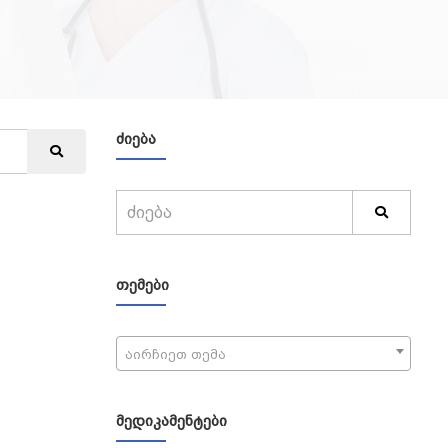
ᲫᲘᲔᲑᲐ
ᲗᲔᲛᲔᲑᲘ
აირჩიეთ თემა
ᲛᲔᲓᲘᲙᲐᲛᲔᲜᲢᲔᲑᲘ