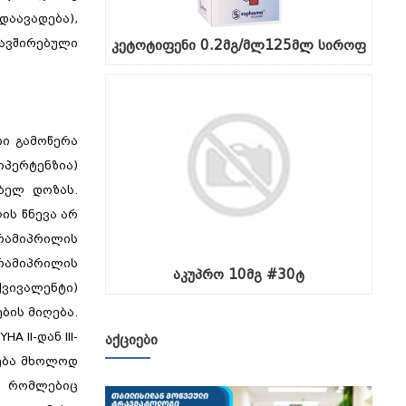
აავადება),
ავშირებული
კეტოტიფენი 0.2მგ/მლ125მლ სიროფ
თი გამოწერა
იპერტენზია)
ბელ დოზას.
ის წნევა არ
 რამიპრილის
 რამიპრილის
აკუპრო 10მგ #30ტ
ქვივალენტი)
ბის მიღება.
 II-დან III-
ᲐᲥᲪᲘᲔᲑᲘ
ყება მხოლოდ
, რომლებიც