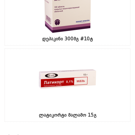
დეპაკინი 300მგ #10ტ
ლატიკორტი მალამო 15გ