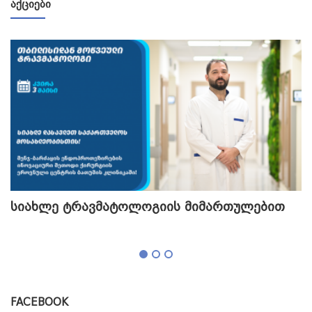
ᲐᲥᲪᲘᲔᲑᲘ
სიახლე ტრავმატოლოგიის მიმართულებით
თ
გ
FACEBOOK