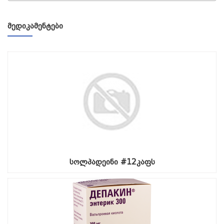
ᲛᲔᲓᲘᲙᲐᲛᲔᲜᲢᲔᲑᲘ
სოლპადეინი #12კაფს