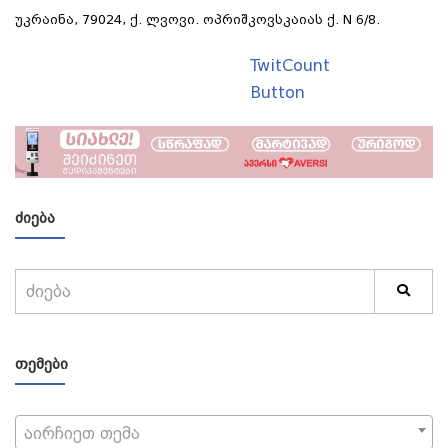
უკრაინა, 79024, ქ. ლვოვი. ოპრიშკოვსკაიას ქ. N 6/8.
TwitCount
Button
ᲫᲘᲔᲑᲐ
ᲗᲔᲛᲔᲑᲘ
აირჩიეთ თემა