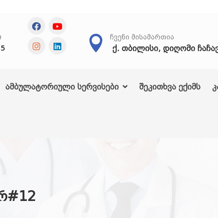
Თ
ᲩᲕᲔᲜᲘ ᲛᲘᲡᲐᲛᲐᲠᲗᲘᲐ
ქ. თბილისი, დიღომი ჩაჩა
25
ამბულატორიული სერვისები
შეკითხვა ექიმს
კ
ურ#12