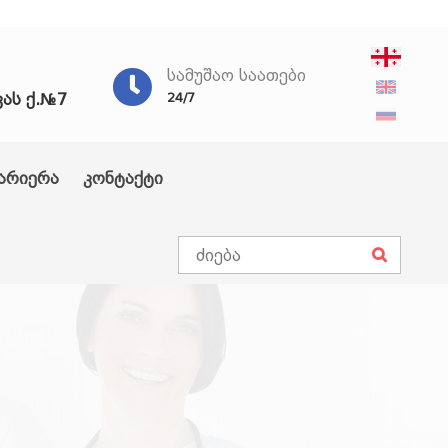
ᲡᲐᲛᲣᲨᲐᲝ ᲡᲐᲐᲗᲔᲑᲘ
ვას ქ.№7
24/7
არიერა
კონტაქტი