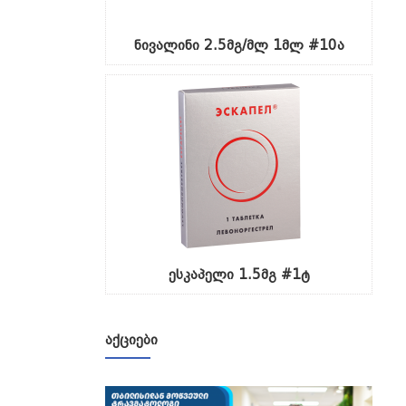
ნივალინი 2.5მგ/მლ 1მლ #10ა
ესკაპელი 1.5მგ #1ტ
ᲐᲥᲪᲘᲔᲑᲘ