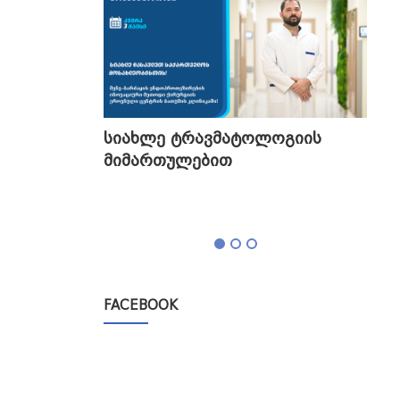
გის
სიახლე ტრავმატოლოგიის
თბი
მიმართულებით
გა
ტესტი,
FACEBOOK