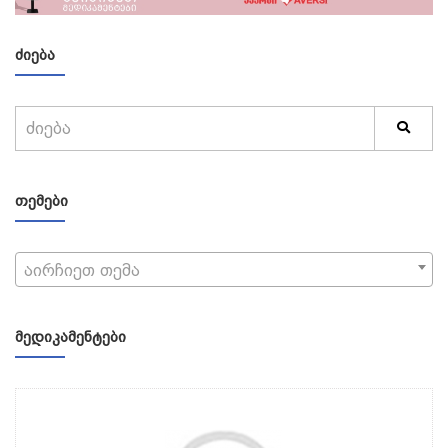
ᲫᲘᲔᲑᲐ
ᲗᲔᲛᲔᲑᲘ
აირჩიეთ თემა
ᲛᲔᲓᲘᲙᲐᲛᲔᲜᲢᲔᲑᲘ