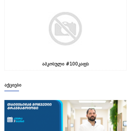
აპკოსული #100კაფს
ᲐᲥᲪᲘᲔᲑᲘ