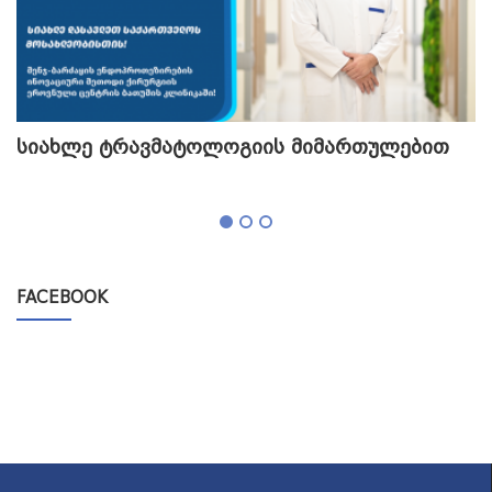
სიახლე ტრავმატოლოგიის მიმართულებით
თ
გ
FACEBOOK