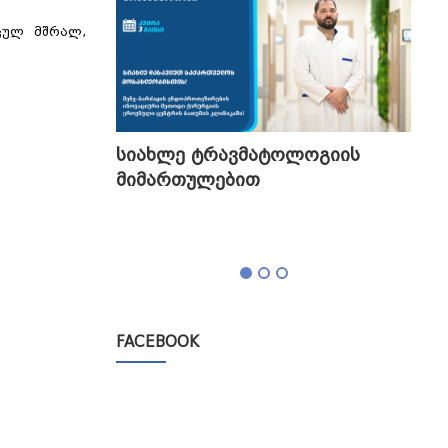
ცულ მშრალ,
გის
სიახლე ტრავმატოლოგიის
თბი
მიმართულებით
გა
ტესტი,
FACEBOOK