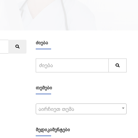
ᲫᲘᲔᲑᲐ
ᲗᲔᲛᲔᲑᲘ
აირჩიეთ თემა
ᲛᲔᲓᲘᲙᲐᲛᲔᲜᲢᲔᲑᲘ