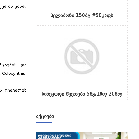
ეშ ან კანში
ჰელიმონი 150მგ #50კაფს
ანციების და
olocynthis-
ოს ტკივილის
სინეკოდი წვეთები 5მგ/1მლ 20მლ
ᲐᲥᲪᲘᲔᲑᲘ