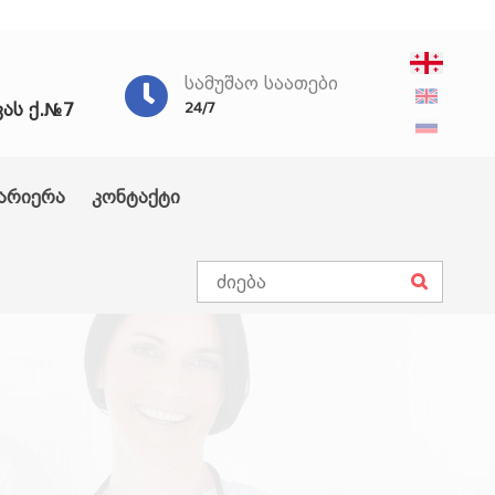
ᲡᲐᲛᲣᲨᲐᲝ ᲡᲐᲐᲗᲔᲑᲘ
ვას ქ.№7
24/7
არიერა
კონტაქტი