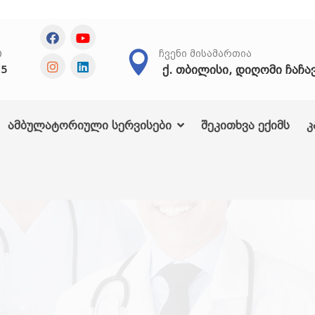
Თ
ᲩᲕᲔᲜᲘ ᲛᲘᲡᲐᲛᲐᲠᲗᲘᲐ
ქ. თბილისი, დიღომი ჩაჩა
25
ამბულატორიული სერვისები
შეკითხვა ექიმს
კ