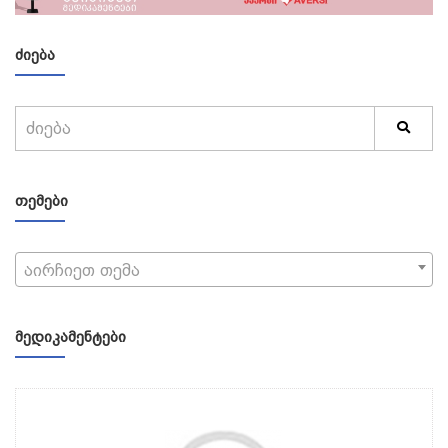
ᲫᲘᲔᲑᲐ
ᲗᲔᲛᲔᲑᲘ
აირჩიეთ თემა
ᲛᲔᲓᲘᲙᲐᲛᲔᲜᲢᲔᲑᲘ