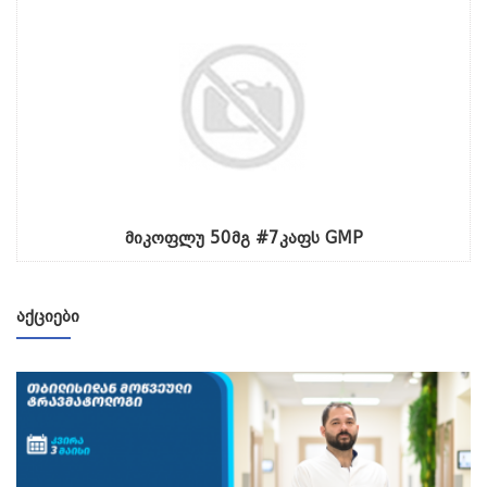
მიკოფლუ 50მგ #7კაფს GMP
ᲐᲥᲪᲘᲔᲑᲘ