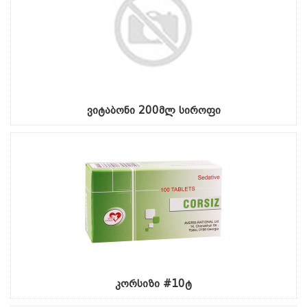
ვიტაბონი 200მლ სიროფი
კორსიზი #10ტ