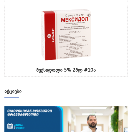
მექსიდოლი 5% 2მლ #10ა
ᲐᲥᲪᲘᲔᲑᲘ