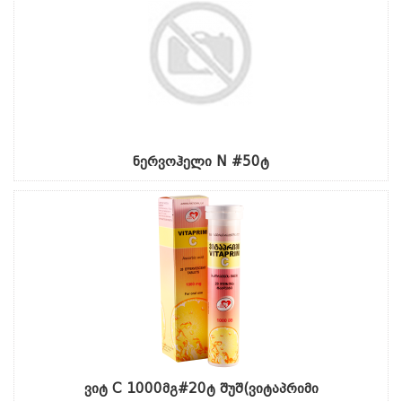
ნერვოჰელი N #50ტ
ვიტ C 1000მგ#20ტ შუშ(ვიტაპრიმი