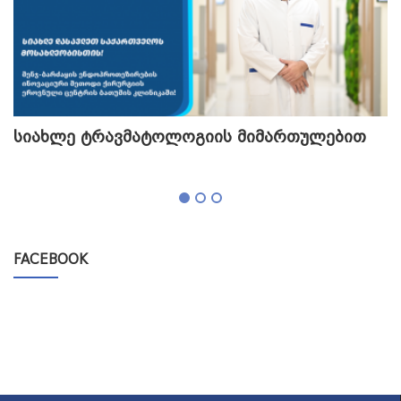
სიახლე ტრავმატოლოგიის მიმართულებით
თ
გ
FACEBOOK