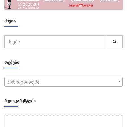
ᲫᲘᲔᲑᲐ
ᲗᲔᲛᲔᲑᲘ
აირჩიეთ თემა
ᲛᲔᲓᲘᲙᲐᲛᲔᲜᲢᲔᲑᲘ