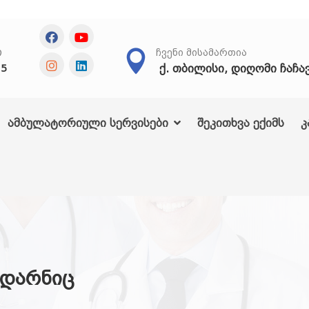
Თ
ᲩᲕᲔᲜᲘ ᲛᲘᲡᲐᲛᲐᲠᲗᲘᲐ
ქ. თბილისი, დიღომი ჩაჩა
25
ამბულატორიული სერვისები
შეკითხვა ექიმს
კ
(დარნიც