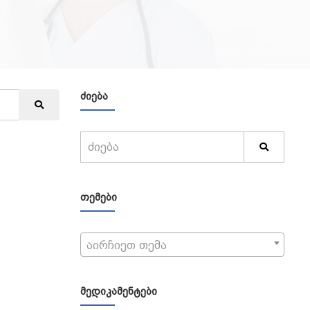
ᲫᲘᲔᲑᲐ
ᲗᲔᲛᲔᲑᲘ
აირჩიეთ თემა
ᲛᲔᲓᲘᲙᲐᲛᲔᲜᲢᲔᲑᲘ