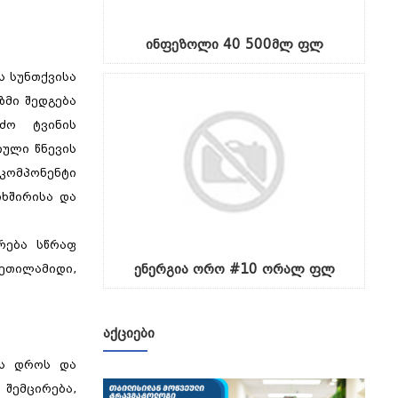
ინფეზოლი 40 500მლ ფლ
ს სუნთქვისა
ზმი შედგება
ძო ტვინის
იული წნევის
კომპონენტი
იხშირისა და
არება სწრაფ
ენერგია ორო #10 ორალ ფლ
იეთილამიდი,
ᲐᲥᲪᲘᲔᲑᲘ
ის დროს და
შემცირება,