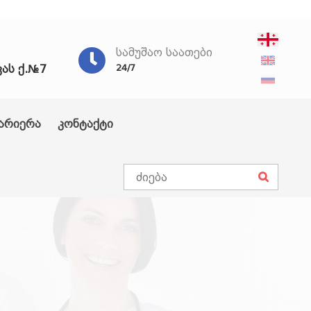
ᲡᲐᲛᲣᲨᲐᲝ ᲡᲐᲐᲗᲔᲑᲘ
ვას ქ.№7
24/7
არიერა
კონტაქტი