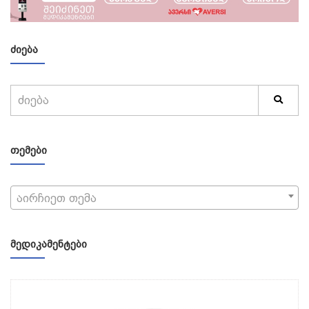
ᲫᲘᲔᲑᲐ
ᲗᲔᲛᲔᲑᲘ
აირჩიეთ თემა
ᲛᲔᲓᲘᲙᲐᲛᲔᲜᲢᲔᲑᲘ