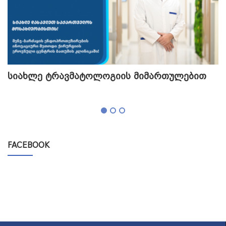
სიახლე ტრავმატოლოგიის მიმართულებით
თ
გ
FACEBOOK