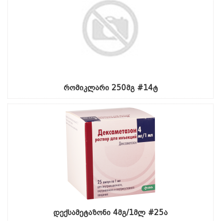
რომიკლარი 250მგ #14ტ
დექსამეტაზონი 4მგ/1მლ #25ა