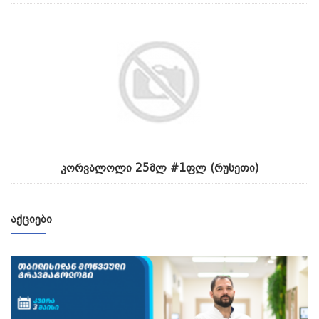
კორვალოლი 25მლ #1ფლ (რუსეთი)
ᲐᲥᲪᲘᲔᲑᲘ