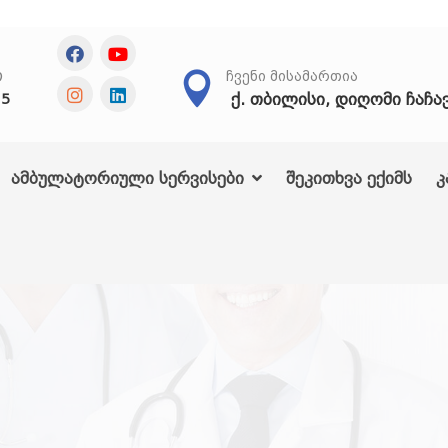
Თ
ᲩᲕᲔᲜᲘ ᲛᲘᲡᲐᲛᲐᲠᲗᲘᲐ
ქ. თბილისი, დიღომი ჩაჩა
25
ამბულატორიული სერვისები
შეკითხვა ექიმს
კ