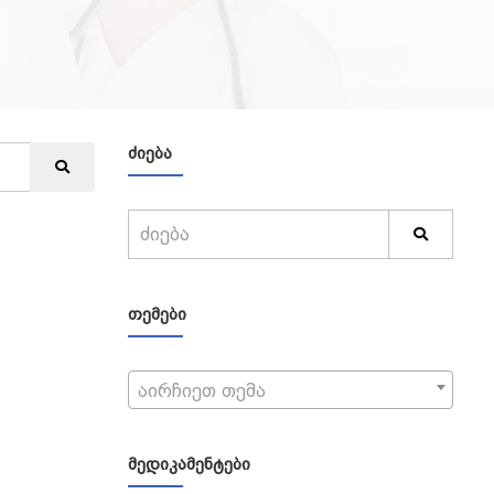
ᲫᲘᲔᲑᲐ
ᲗᲔᲛᲔᲑᲘ
აირჩიეთ თემა
ᲛᲔᲓᲘᲙᲐᲛᲔᲜᲢᲔᲑᲘ