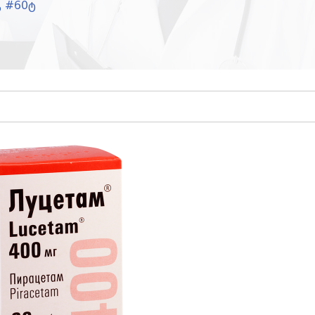
გ #60ტ