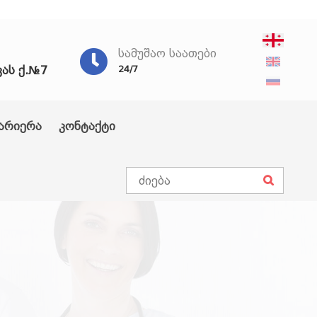
ᲡᲐᲛᲣᲨᲐᲝ ᲡᲐᲐᲗᲔᲑᲘ
ვას ქ.№7
24/7
არიერა
კონტაქტი