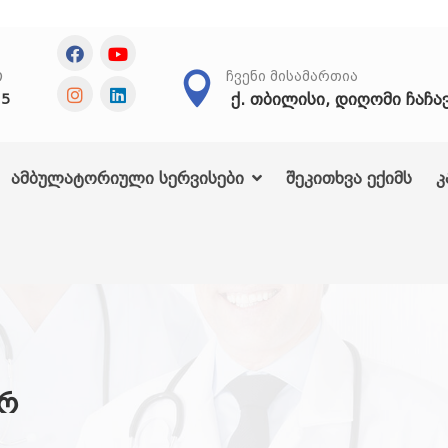
Თ
ᲩᲕᲔᲜᲘ ᲛᲘᲡᲐᲛᲐᲠᲗᲘᲐ
ქ. თბილისი, დიღომი ჩაჩა
25
ამბულატორიული სერვისები
შეკითხვა ექიმს
კ
პრ