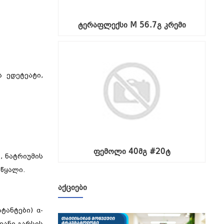
ტერაფლექსი M 56.7გ კრემი
 ედეტეატი,
ფემოლი 40მგ #20ტ
, ნატრიუმის
წყალი.
ᲐᲥᲪᲘᲔᲑᲘ
ტანტები) α-
ვანი გარსის