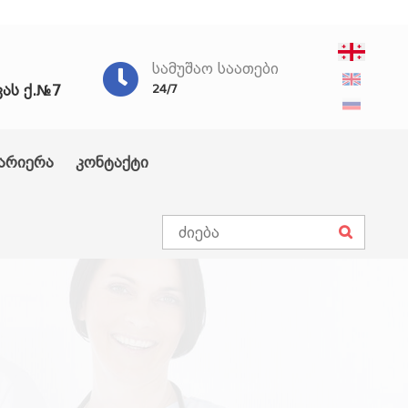
ᲡᲐᲛᲣᲨᲐᲝ ᲡᲐᲐᲗᲔᲑᲘ
ვას ქ.№7
24/7
არიერა
კონტაქტი