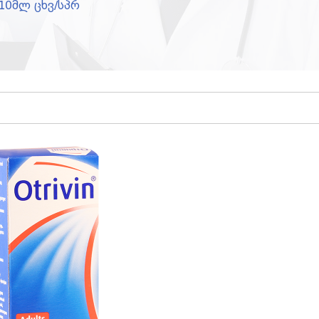
10მლ ცხვ/სპრ