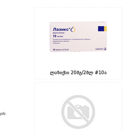
ლაზიქსი 20მგ/2მლ #10ა
ვის