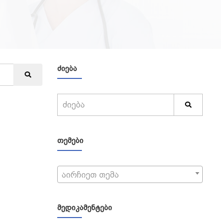
ᲫᲘᲔᲑᲐ
ᲗᲔᲛᲔᲑᲘ
აირჩიეთ თემა
ᲛᲔᲓᲘᲙᲐᲛᲔᲜᲢᲔᲑᲘ