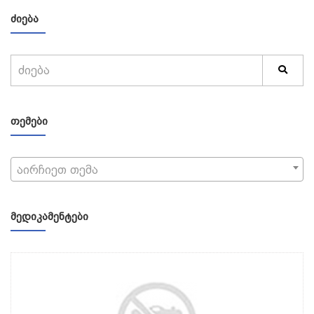
ᲫᲘᲔᲑᲐ
ᲗᲔᲛᲔᲑᲘ
აირჩიეთ თემა
ᲛᲔᲓᲘᲙᲐᲛᲔᲜᲢᲔᲑᲘ