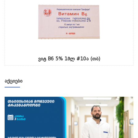
ვიტ B6 5% 1მლ #10ა (თბ)
ᲐᲥᲪᲘᲔᲑᲘ