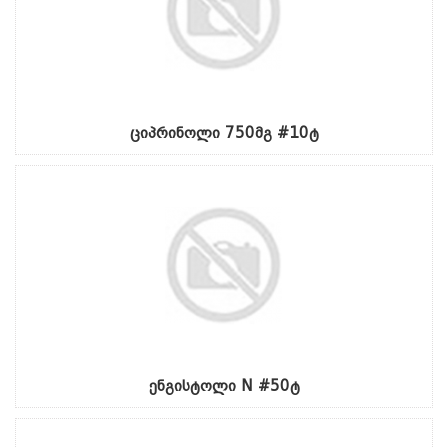
ციპრინოლი 750მგ #10ტ
ენგისტოლი N #50ტ