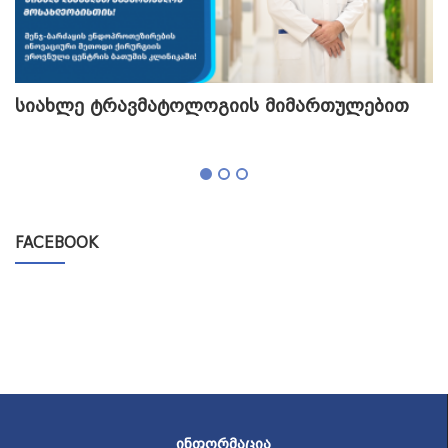
სიახლე ტრავმატოლოგიის მიმართულებით
თ
გ
FACEBOOK
ᲘᲜᲤᲝᲠᲛᲐᲪᲘᲐ