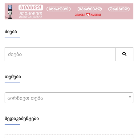
ᲫᲘᲔᲑᲐ
ᲗᲔᲛᲔᲑᲘ
აირჩიეთ თემა
ᲛᲔᲓᲘᲙᲐᲛᲔᲜᲢᲔᲑᲘ