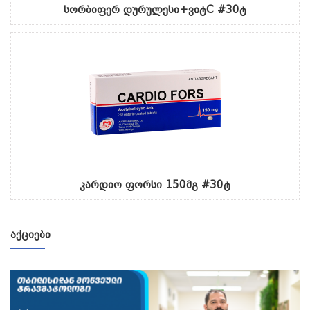
სორბიფერ დურულესი+ვიტC #30ტ
კარდიო ფორსი 150მგ #30ტ
ᲐᲥᲪᲘᲔᲑᲘ