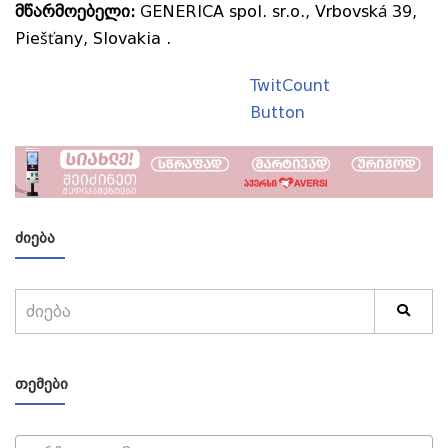
მწარმოებელი
:
GENERICA spol. sr.o., Vrbovská 39,
Piešťany, Slovakia
.
TwitCount
Button
ᲫᲘᲔᲑᲐ
ᲗᲔᲛᲔᲑᲘ