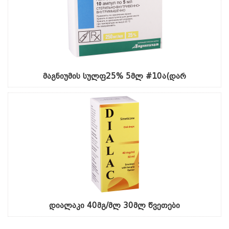
მაგნიუმის სულფ25% 5მლ #10ა(დარ
დიალაკი 40მგ/მლ 30მლ წვეთები