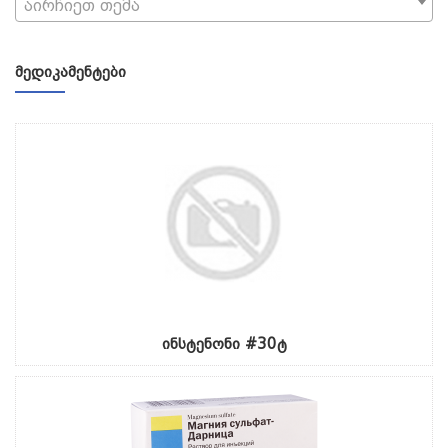
აირჩიეთ თემა
ᲛᲔᲓᲘᲙᲐᲛᲔᲜᲢᲔᲑᲘ
ინსტენონი #30ტ