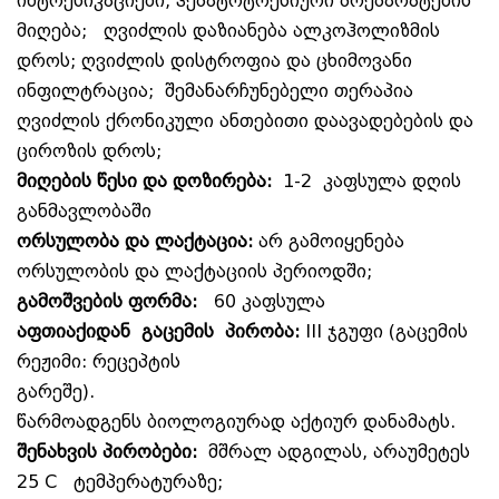
ინტოქსიკაციები; ჰეპატოტოქსიური პრეპარატების
მიღება; ღვიძლის დაზიანება ალკოჰოლიზმის
დროს; ღვიძლის დისტროფია და ცხიმოვანი
ინფილტრაცია; შემანარჩუნებელი თერაპია
ღვიძლის ქრონიკული ანთებითი დაავადებების და
ციროზის დროს;
მიღების
წესი
და
დოზირება
:
1-
2
კაფსულა
დღის
განმავლობაში
ორსულობა
და
ლაქტაცია
:
არ
გამოიყენება
ორსულობის
და
ლაქტაციის
პერიოდში
;
გამოშვების
ფორმა
:
6
0
კაფსულა
აფთიაქიდან
გაცემის
პირობა
:
III
ჯგუფი
(
გაცემის
რეჟიმი
:
რეცეპტის
გარეშე
).
წარმოადგენს
ბიოლოგიურად
აქტიურ
დანამატს
.
შენახვის პირობები:
მშრალ ადგილას, არაუმეტეს
25 C
ტემპერატურაზე
;