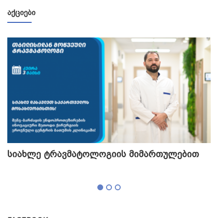
ᲐᲥᲪᲘᲔᲑᲘ
სიახლე ტრავმატოლოგიის მიმართულებით
თ
გ