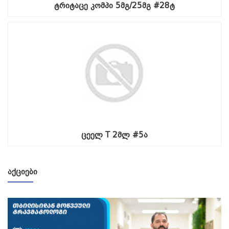
ტრიტაცე კომპი 5მგ/25მგ #28ტ
ცეელ T 2მლ #5ა
ᲐᲥᲪᲘᲔᲑᲘ