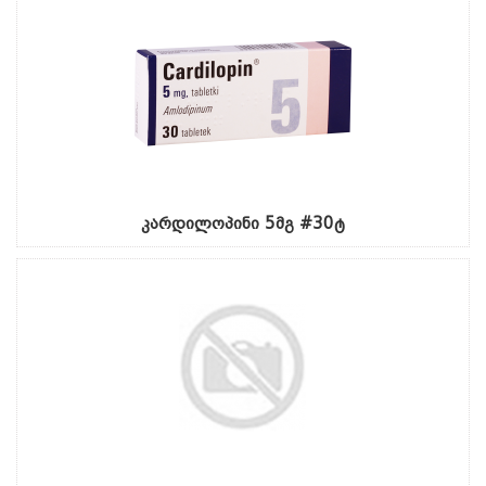
კარდილოპინი 5მგ #30ტ