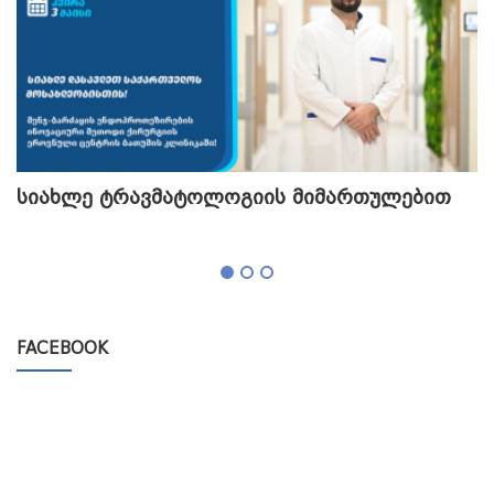
სიახლე ტრავმატოლოგიის მიმართულებით
თ
გ
FACEBOOK