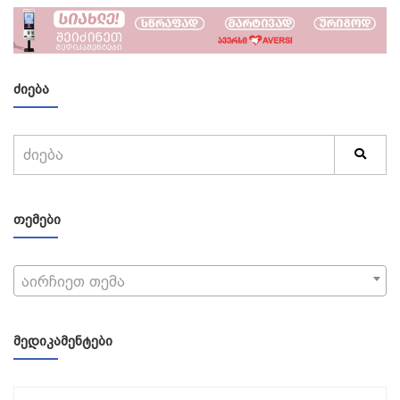
ᲫᲘᲔᲑᲐ
ᲗᲔᲛᲔᲑᲘ
აირჩიეთ თემა
ᲛᲔᲓᲘᲙᲐᲛᲔᲜᲢᲔᲑᲘ