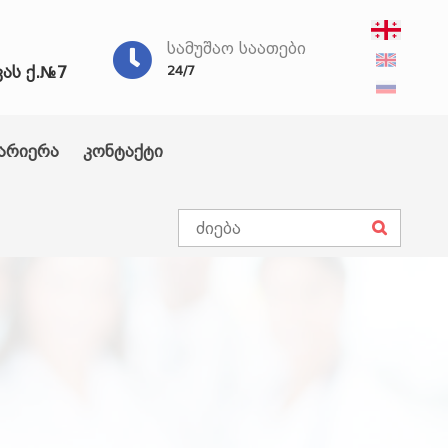
ᲡᲐᲛᲣᲨᲐᲝ ᲡᲐᲐᲗᲔᲑᲘ
ვას ქ.№7
24/7
არიერა
კონტაქტი