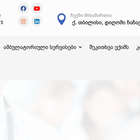
Თ
ᲩᲕᲔᲜᲘ ᲛᲘᲡᲐᲛᲐᲠᲗᲘᲐ
ქ. თბილისი, დიღომი ჩაჩა
25
ამბულატორიული სერვისები
შეკითხვა ექიმს
კ