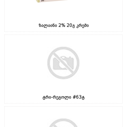
ზალაინი 2% 20გ კრემი
ტრი-რეგოლი #63ტ