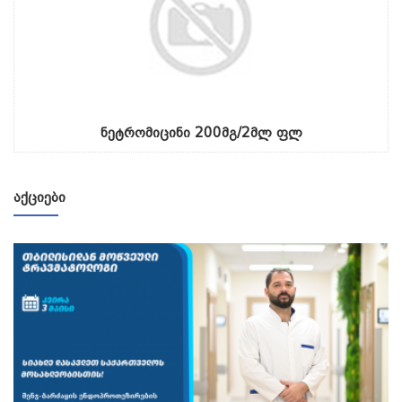
ნეტრომიცინი 200მგ/2მლ ფლ
ᲐᲥᲪᲘᲔᲑᲘ