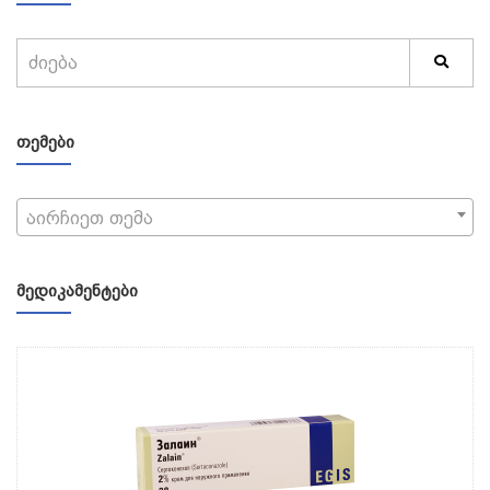
ᲗᲔᲛᲔᲑᲘ
აირჩიეთ თემა
ᲛᲔᲓᲘᲙᲐᲛᲔᲜᲢᲔᲑᲘ