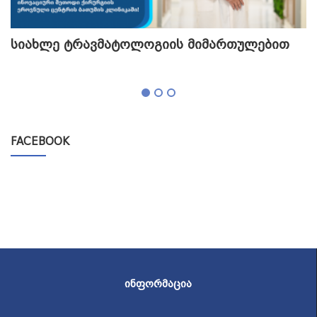
სიახლე ტრავმატოლოგიის მიმართულებით
თ
გ
FACEBOOK
ᲘᲜᲤᲝᲠᲛᲐᲪᲘᲐ