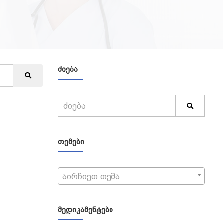
ᲫᲘᲔᲑᲐ
ᲗᲔᲛᲔᲑᲘ
აირჩიეთ თემა
ᲛᲔᲓᲘᲙᲐᲛᲔᲜᲢᲔᲑᲘ