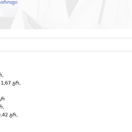
სიროფი
რ,
 1,67 გრ,
გრ
რ,
0,42 გრ,