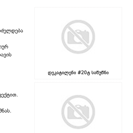
გრძელდება
ციურ
ლავის
დეკატილენი #20ტ საწუწნი
ფექტით.
მნას.