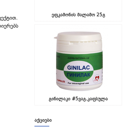
ეფკამონის მალამო 25გ
ფექტით.
ლიერებს
გინილაკი #5ვაგ.კაფსულა
ᲐᲥᲪᲘᲔᲑᲘ