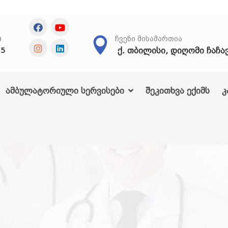
Თ
ᲩᲕᲔᲜᲘ ᲛᲘᲡᲐᲛᲐᲠᲗᲘᲐ
ქ. თბილისი, დიღომი ჩაჩა
25
ამბულატორიული სერვისები
შეკითხვა ექიმს
კ