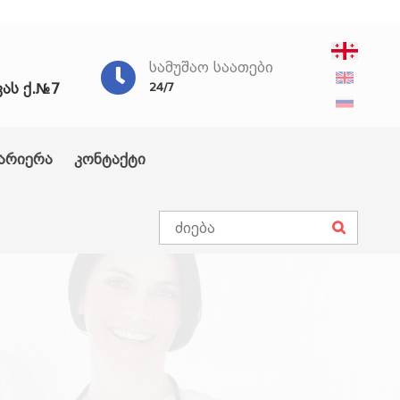
ᲡᲐᲛᲣᲨᲐᲝ ᲡᲐᲐᲗᲔᲑᲘ
ვას ქ.№7
24/7
არიერა
კონტაქტი