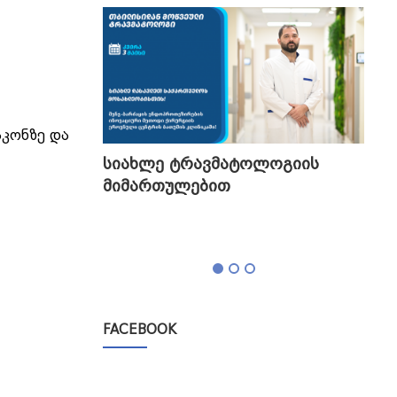
აკონზე და
გის
სიახლე ტრავმატოლოგიის
თბი
მიმართულებით
გა
ტესტი,
FACEBOOK