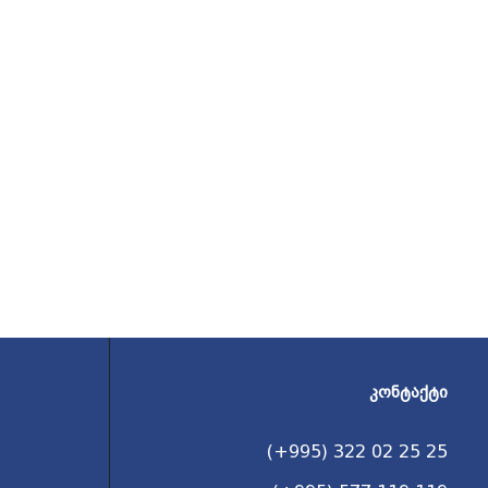
ᲙᲝᲜᲢᲐᲥᲢᲘ
(+995) 322 02 25 25