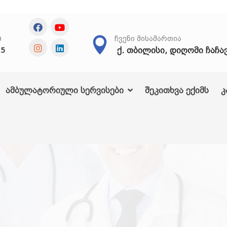
Თ
ᲩᲕᲔᲜᲘ ᲛᲘᲡᲐᲛᲐᲠᲗᲘᲐ
ქ. თბილისი, დიღომი ჩაჩა
25
ამბულატორიული სერვისები
შეკითხვა ექიმს
კ