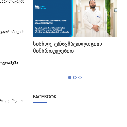
(მარილმჟავას
 ავტომობილის
გის
სიახლე ტრავმატოლოგიის
თბი
მიმართულებით
გა
ტესტი,
დღეღამეში.
FACEBOOK
ირი გვერდითი