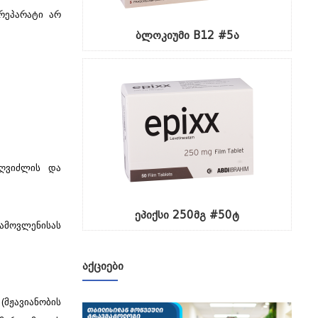
რეპარატი არ
ბლოკიუმი B12 #5ა
 ღვიძლის და
ეპიქსი 250მგ #50ტ
გამოვლენისას
ᲐᲥᲪᲘᲔᲑᲘ
მჟავიანობის