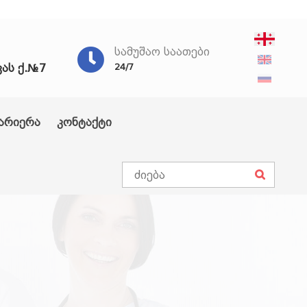
ᲡᲐᲛᲣᲨᲐᲝ ᲡᲐᲐᲗᲔᲑᲘ
ვას ქ.№7
24/7
არიერა
კონტაქტი