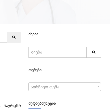
ᲫᲘᲔᲑᲐ
ᲗᲔᲛᲔᲑᲘ
აირჩიეთ თემა
ᲛᲔᲓᲘᲙᲐᲛᲔᲜᲢᲔᲑᲘ
 ნატრიუმის