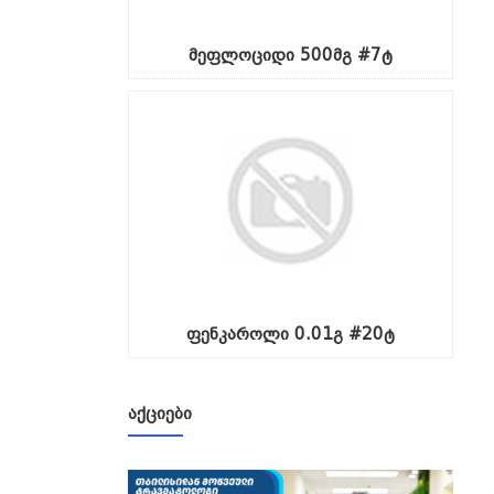
მეფლოციდი 500მგ #7ტ
ფენკაროლი 0.01გ #20ტ
ᲐᲥᲪᲘᲔᲑᲘ