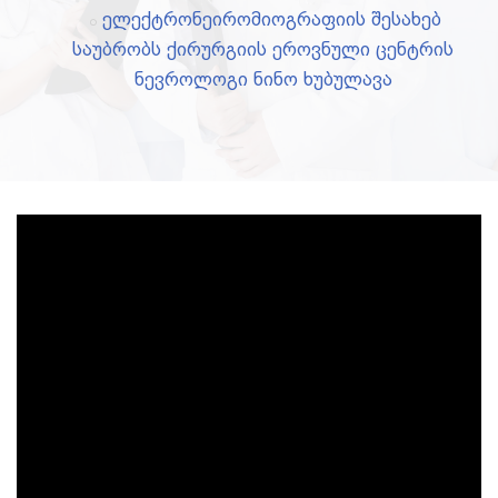
ელექტრონეირომიოგრაფიის შესახებ
საუბრობს ქირურგიის ეროვნული ცენტრის
ნევროლოგი ნინო ხუბულავა