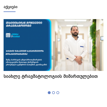
ᲐᲥᲪᲘᲔᲑᲘ
სიახლე ტრავმატოლოგიის მიმართულებით
თ
გ