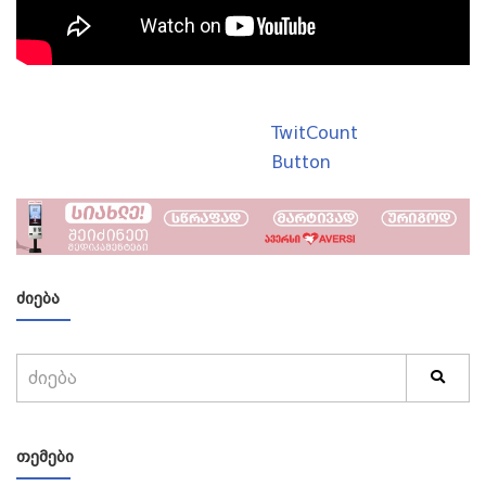
TwitCount
Button
ᲫᲘᲔᲑᲐ
ᲗᲔᲛᲔᲑᲘ