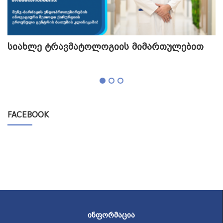
სიახლე ტრავმატოლოგიის მიმართულებით
თ
გ
FACEBOOK
ᲘᲜᲤᲝᲠᲛᲐᲪᲘᲐ