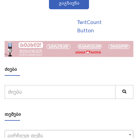
გაგზავნა
TwitCount
Button
ᲫᲘᲔᲑᲐ
ᲗᲔᲛᲔᲑᲘ
აირჩიეთ თემა