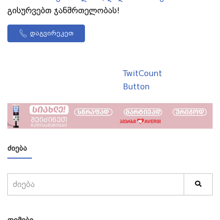
გისურვებთ ჯანმრთელობას!
დაგვირეკეთ
TwitCount
Button
ᲫᲘᲔᲑᲐ
ᲗᲔᲛᲔᲑᲘ