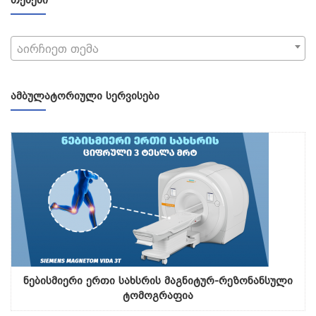
აირჩიეთ თემა
ᲐᲛᲑᲣᲚᲐᲢᲝᲠᲘᲣᲚᲘ ᲡᲔᲠᲕᲘᲡᲔᲑᲘ
ნებისმიერი ერთი სახსრის მაგნიტურ-რეზონანსული
ტომოგრაფია