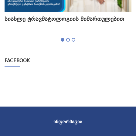
სიახლე ტრავმატოლოგიის მიმართულებით
თ
გ
FACEBOOK
ᲘᲜᲤᲝᲠᲛᲐᲪᲘᲐ