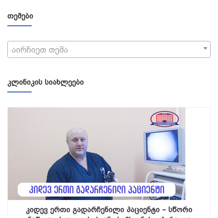
ᲗᲔᲛᲔᲑᲘ
აირჩიეთ თემა
ᲙᲚᲘᲜᲘᲙᲘᲡ ᲡᲘᲐᲮᲚᲔᲔᲑᲘ
კიდევ ერთი გადარჩენილი პაციენტი – სწორი