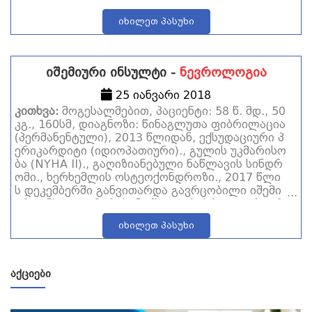
იხილეთ პასუხი
იშემიური ინსულტი -
ნევროლოგია
25 იანვარი 2018
კითხვა:
მოგესალმებით, პაციენტი: 58 წ. მდ., 50
კგ., 160სმ, დიაგნოზი: წინაგლუთა ფიბრილაცია
(პერმანენტული), 2013 წლიდან, ექსუდაციური პ
ერიკარდიტი (იდიოპათიური)., გულის უკმარისო
ბა (NYHA II)., გაღიზიანებული ნაწლავის სინდრ
ომი., ხერხემლის ოსტეოქონდროზი., 2017 წლი
ს დეკემბერში განვითარდა გავრცობილი იშემი
ური ინსულტი მარცხენა შუა ცერებრული არტერ
იის აუზსში, სენსო-მოტორული აფაზიითა და მა
იხილეთ პასუხი
რჯვენამხრივი ჰემიპლეგიით. პირველი სამი თვ
ის განმავლობაში მკურნალობა მიმდინარეობდ
ა: ცერაქსონი 1 პაკეტი დასალევად, კარბამაზე
პინი 200 მგ., ესრამი 10 მგ., როზულიპი 10 მგ.,
ᲐᲥᲪᲘᲔᲑᲘ
ქსარელტო 20 მგ., ნებილეტი პლუსი 5/12.5 მგ.,
3 თვის შემდეგ დღემდე, ე.ი. 5 თვე (ჯამში 8 თვ
ე): ტებოკანი ფორტე 120 მგ., ნორმეგი 500 მგ.,