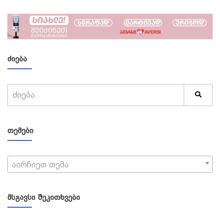
ᲫᲘᲔᲑᲐ
ᲗᲔᲛᲔᲑᲘ
აირჩიეთ თემა
ᲛᲡᲒᲐᲕᲡᲘ ᲨᲔᲙᲘᲗᲮᲕᲔᲑᲘ