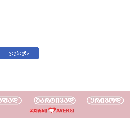
გაგზავნა
გასტროენტეროლო
კონსულტაცია,
ჰელიკობაქტერიის 
გასტროსკოპია