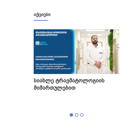
თა ვარ. თქვენ რამდენად ჩათვ
ლით საჭიროდ რომ ნამდვილად
მჭირდება ოპერაცია?
ᲐᲥᲪᲘᲔᲑᲘ
გის
სიახლე ტრავმატოლოგიის
თბი
მიმართულებით
გა
ტესტი,