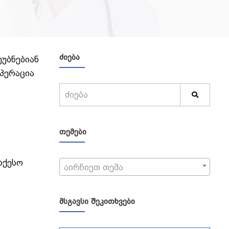
ᲫᲘᲔᲑᲐ
უბნებიან
ოპერაცია
ᲗᲔᲛᲔᲑᲘ
სქესო
აირჩიეთ თემა
ᲛᲡᲒᲐᲕᲡᲘ ᲨᲔᲙᲘᲗᲮᲕᲔᲑᲘ