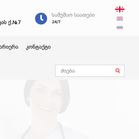
ᲡᲐᲛᲣᲨᲐᲝ ᲡᲐᲐᲗᲔᲑᲘ
ვას ქ.№7
24/7
არიერა
კონტაქტი