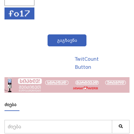
გაგზავნა
TwitCount
Button
ᲫᲘᲔᲑᲐ