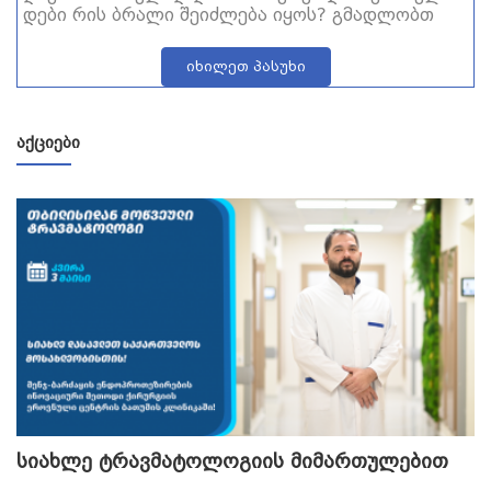
დები რის ბრალი შეიძლება იყოს? გმადლობთ
იხილეთ პასუხი
ᲐᲥᲪᲘᲔᲑᲘ
სიახლე ტრავმატოლოგიის მიმართულებით
თ
გ