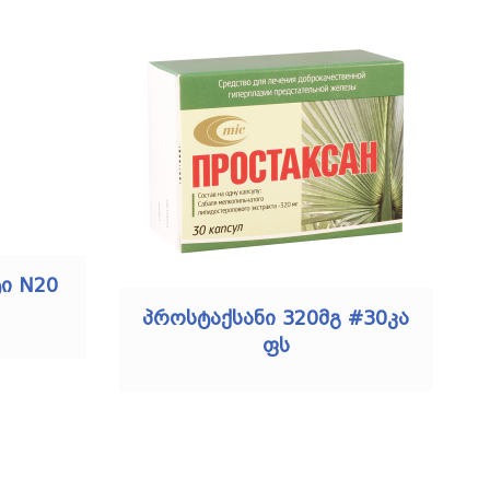
ი N20
პროსტაქსანი 320მგ #30კა
ფს