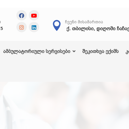
Თ
ᲩᲕᲔᲜᲘ ᲛᲘᲡᲐᲛᲐᲠᲗᲘᲐ
ქ. თბილისი, დიღომი ჩაჩა
25
ამბულატორიული სერვისები
შეკითხვა ექიმს
კ