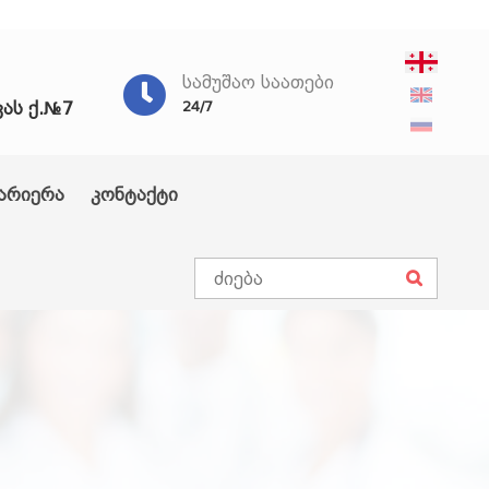
ᲡᲐᲛᲣᲨᲐᲝ ᲡᲐᲐᲗᲔᲑᲘ
ვას ქ.№7
24/7
არიერა
კონტაქტი