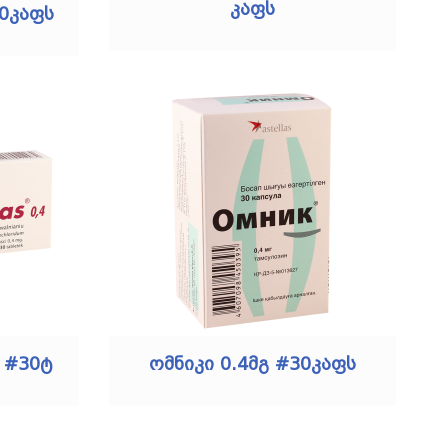
კაფს
0კაფს
გ #30ტ
ომნიკი 0.4მგ #30კაფს