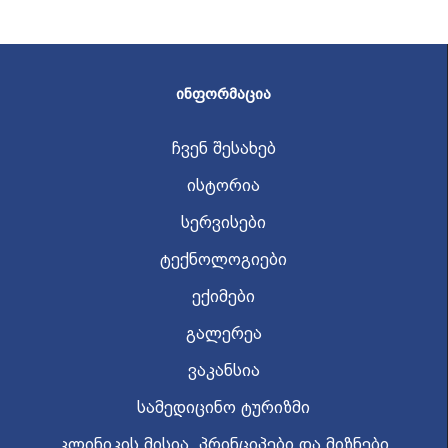
ᲘᲜᲤᲝᲠᲛᲐᲪᲘᲐ
ჩვენ შესახებ
ისტორია
სერვისები
ტექნოლოგიები
ექიმები
გალერეა
ვაკანსია
სამედიცინო ტურიზმი
კლინიკის მისია, პრინციპები და მიზნები