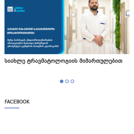
სიახლე ტრავმატოლოგიის მიმართულებით
თ
გ
FACEBOOK