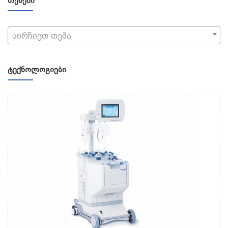
ᲗᲔᲛᲔᲑᲘ
აირჩიეთ თემა
ᲢᲔᲥᲜᲝᲚᲝᲒᲘᲔᲑᲘ