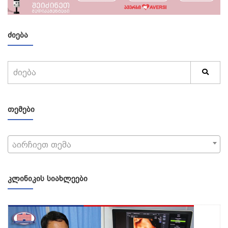
ᲫᲘᲔᲑᲐ
ᲗᲔᲛᲔᲑᲘ
აირჩიეთ თემა
ᲙᲚᲘᲜᲘᲙᲘᲡ ᲡᲘᲐᲮᲚᲔᲔᲑᲘ