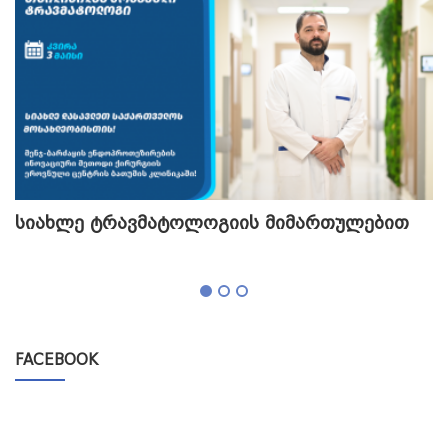
სიახლე ტრავმატოლოგიის მიმართულებით
თ
გ
FACEBOOK