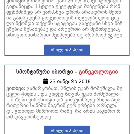
კითხვა:
გამარჯობა. ვარ 26 წლის,მენსტრუაცია
გადამიცდა 11დღეა უკვე.ტესტი მიჩვენებს რომ
ფეხმძიმედ არ ვარ.სხვა დროს არასდროს მქონ
ია გადაცდენა,ყოველათვის რეგულარული ციკ
ლი მქონდა.თქვენს სტატიებს გავეცანი სხვა მიზ
ეზების შესახებაც და არცერთი არ მემთხვევა.გ
თხოვთ მითხარით შეიძლება თუ არა რომ ტესტი
ცდებოდეს და ასეთ შემთხვევაში როგორ უნდა
მოვიქცე?და კიდევ მაღალი პოთრომბინი შეიძ
იხილეთ პასუხი
ლება თუ არა იყოს ამ დარღვევის მიზეზი? მად
ლობა
სპონტანური აბორტი -
გინეკოლოგია
23 იანვარი 2018
კითხვა:
გამარჯობათ. 2წლის უკან მომეშალა მუ
ცელი 4თვის.. და კიდევ 6თვის უკან მომეშალა
.. მიზეზი ვირუსიიყო და ვიმკურნალე ახლა აღა
რაფერია საშიში მაგრამ ვერ ვრჩები ორსულა
დ.. გთხოვთ მირჩიოთ რამე. რა არის საჭირო რ
ომ დავვორსულდე
იხილეთ პასუხი