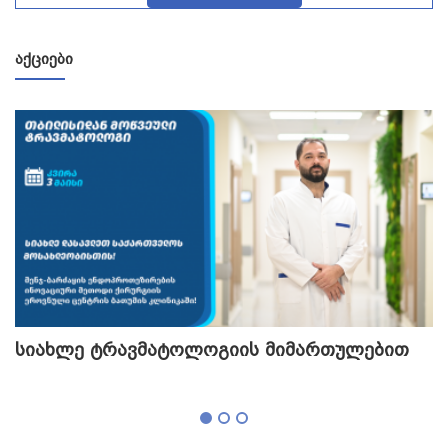
ᲐᲥᲪᲘᲔᲑᲘ
სიახლე ტრავმატოლოგიის მიმართულებით
თ
გ