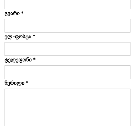
გვარი *
ელ–ფოსტა *
ტელეფონი *
წერილი *