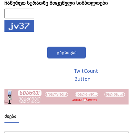
ჩაწერეთ სურათზე მოცემული სიმბოლოები
გაგზავნა
TwitCount
Button
ᲫᲘᲔᲑᲐ