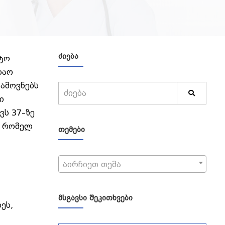
ᲫᲘᲔᲑᲐ
რტო
დაო
იამოვნებს
ი
ვს 37–ზე
ო რომელ
ᲗᲔᲛᲔᲑᲘ
აირჩიეთ თემა
ᲛᲡᲒᲐᲕᲡᲘ ᲨᲔᲙᲘᲗᲮᲕᲔᲑᲘ
ეს,