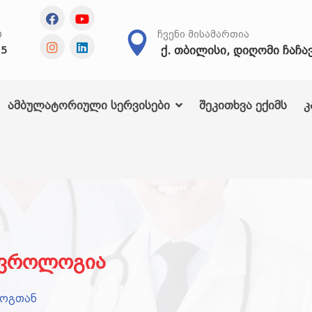
Თ
ᲩᲕᲔᲜᲘ ᲛᲘᲡᲐᲛᲐᲠᲗᲘᲐ
ქ. თბილისი, დიღომი ჩაჩა
25
ამბულატორიული სერვისები
შეკითხვა ექიმს
კ
ვროლოგია
ლოგთან