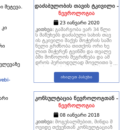
დაძაბულობის თავის ტკივილი -
ი შეტევა.
ნევროლოგია
23 იანვარი 2020
 კი
კითხვა:
გამარჯობა ვარ 34 წლი
ს მაწუხებს დაძაბული სახის თავ
ის ტკივილი მაქვს მოჭერის საში
რი
ნელი გრძნობა თითქოს ორი ხე
ლით მიჭერენ ტვინში და თვალე
ბში მოწოლოს შეგრძნება და ამ
დროს პერიოდულად მოვლითი ს
ვლევაზე
ახის თავბრუსხვევა თითქოს გონ
ების დაკარგვამდე მაგრამ შემდ
იხილეთ პასუხი
ეგ გაივლის პერიოდულად მაქვს
vebi-
უმნიშვნელო ორიენტაციის დაკა
რგვის გრძნობა სიარულის დრო
ს მაინტერესებს რა პრობლემის
კონსულტაცია ნევროლოგთან -
არი
წინაშე შეიძლება ვიდგე და ვის უ
ნევროლოგია
ნდა მივმართო პ.ს. მაქვს სტრეს
ული სამუშაო ღამისთევით ბოლ
08 იანვარი 2018
ო 13 წელია მადლობა ყურადღე
კითხვა:
მოგესალმებით, მინდა მ
ბისთვის
ოვიდე თქვენთან კონსულტაციაზ