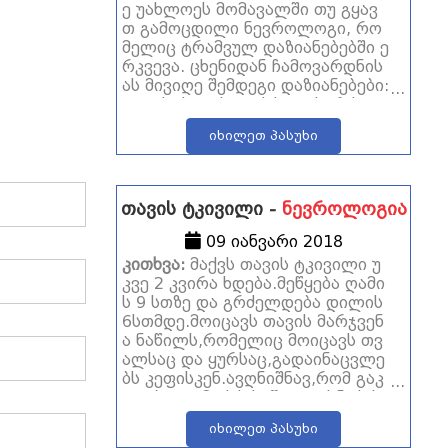
ე უახლოეს მომავალში თუ გყავ
თ გამოცდილი ნევროლოგი, რო
მელიც ტრამვულ დაზიანებებში ე
რკვევა. ცხენიდან ჩამოვარდნის
ას მივიღე შემდეგი დაზიანებები:
თავის ქალის ფუძის და სარქვლ
ის მოტეხილობა ცდომის გარეშ
იხილეთ პასუხი
ე, ტვინის დაჟეჟილობა, სუბარაქ
ნოიდული და სუბდურალური სის
ხლჩაქცევა, ჰემორაგია ტვინის ძ
ირითად წიაღში. მინდა გავფრინ
თავის ტკივილი -
ნევროლოგია
დე სახლში უახლოეს მომავალში
და მჭირდება გამოცდილი ნევრ
09 იანვარი 2018
ოლოგის კონსულტაცია. დაზიანე
კითხვა:
მაქვს თავის ტკივილი უ
ბიდან გასულია 5 კვირა მადლო
კვე 2 კვირა ხდება.მეწყება ღამი
ბა ყურადღებისთვის
ს 9 სთზე და გრძელდება დილის
6სთმდე.მოიცავს თავის მარჯვენ
ა ნაწილს,რომელიც მოიცავს თვ
ალსაც და ყურსაც,გადაინაცვლე
ბს კეფისკენ.ავღნიშნავ,რომ გაკ
ეთებული მაქვს საშვილოსნოს ს
აშვილოსნოს ყელის,საკვერცხეე
იხილეთ პასუხი
ბის ოპერაცია,ანუ ამოკვეთილი