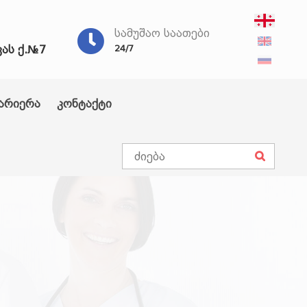
ᲡᲐᲛᲣᲨᲐᲝ ᲡᲐᲐᲗᲔᲑᲘ
ვას ქ.№7
24/7
არიერა
კონტაქტი