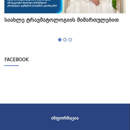
სიახლე ტრავმატოლოგიის მიმართულებით
თ
გ
FACEBOOK
ᲘᲜᲤᲝᲠᲛᲐᲪᲘᲐ