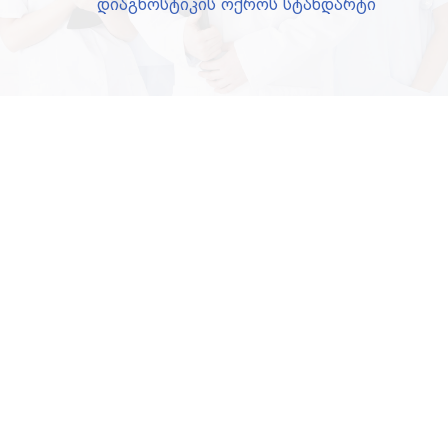
დიაგნოსტიკის ოქროს სტანდარტი