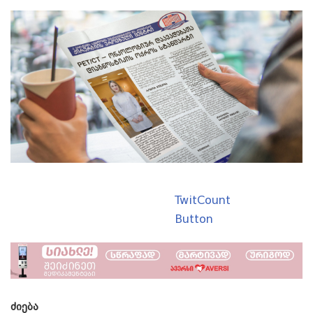
TwitCount
Button
ᲫᲘᲔᲑᲐ