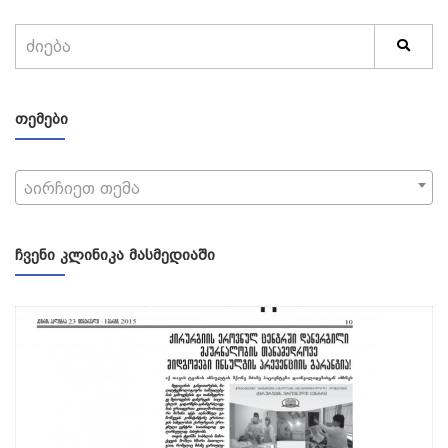
ᲗᲔᲛᲔᲑᲘ
აირჩიეთ თემა
ᲩᲕᲔᲜᲘ ᲙᲚᲘᲜᲘᲙᲐ ᲛᲐᲡᲛᲔᲓᲘᲐᲨᲘ