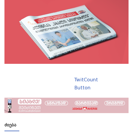
TwitCount
Button
ᲫᲘᲔᲑᲐ