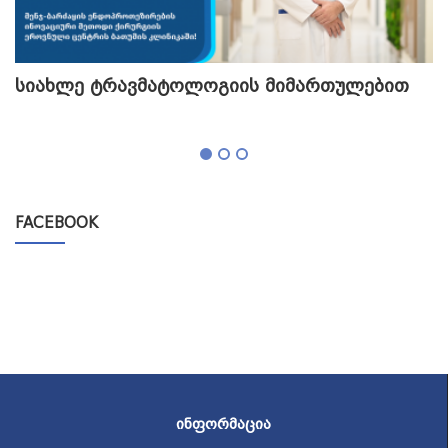
სიახლე ტრავმატოლოგიის მიმართულებით
თ
გ
FACEBOOK
ᲘᲜᲤᲝᲠᲛᲐᲪᲘᲐ