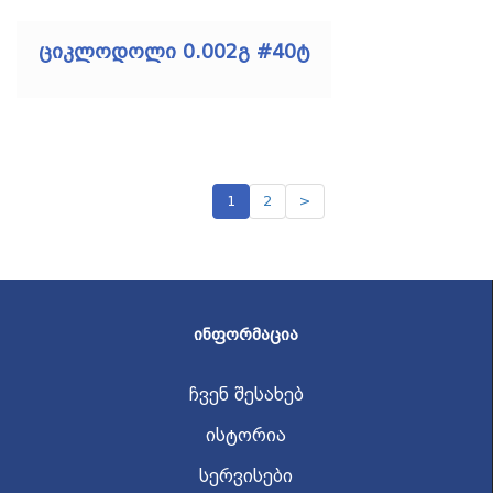
ციკლოდოლი 0.002გ #40ტ
1
2
>
ᲘᲜᲤᲝᲠᲛᲐᲪᲘᲐ
ჩვენ შესახებ
ისტორია
სერვისები