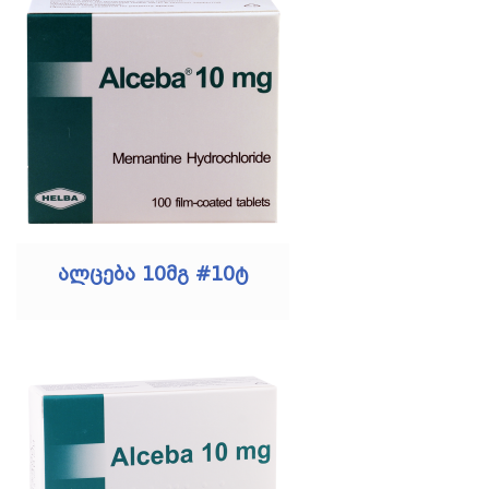
ალცება 10მგ #10ტ