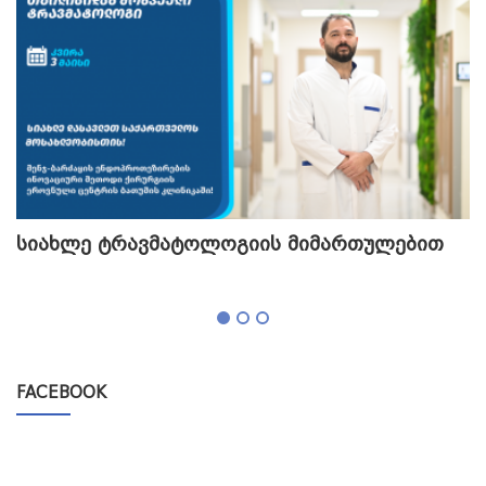
სიახლე ტრავმატოლოგიის მიმართულებით
თ
გ
FACEBOOK