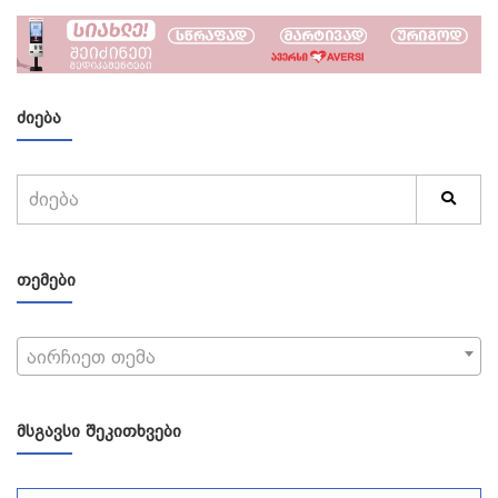
ᲫᲘᲔᲑᲐ
ᲗᲔᲛᲔᲑᲘ
აირჩიეთ თემა
ᲛᲡᲒᲐᲕᲡᲘ ᲨᲔᲙᲘᲗᲮᲕᲔᲑᲘ